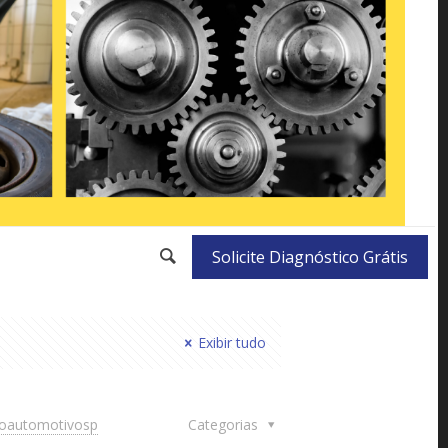
Solicite Diagnóstico Grátis
Exibir tudo
doautomotivosp
Categorias