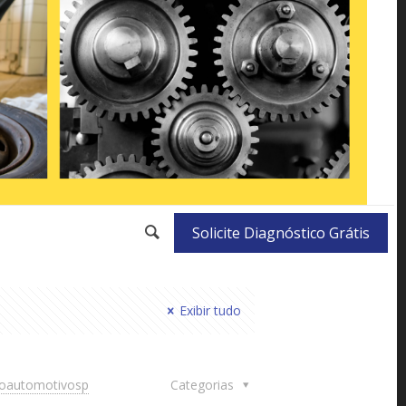
Solicite Diagnóstico Grátis
Exibir tudo
doautomotivosp
Categorias