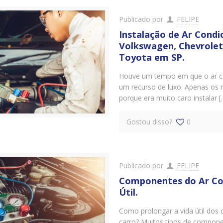
Publicado por
FELIPE
Instalação de Ar Cond
Volkswagen, Chevrolet, 
Toyota em SP.
Houve um tempo em que o ar co
um recurso de luxo. Apenas os 
porque era muito caro instalar [
Gostou disso?
0
Publicado por
FELIPE
Componentes do Ar Co
Útil.
Como prolongar a vida útil dos
carro? Muitos tipos de componen