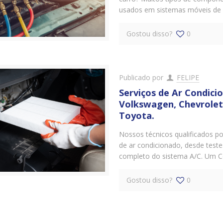
usados ​​em sistemas móveis de 
Gostou disso?
0
Publicado por
FELIPE
Serviços de Ar Condic
Volkswagen, Chevrolet,
Toyota.
Nossos técnicos qualificados p
de ar condicionado, desde test
completo do sistema A/C. Um C
Gostou disso?
0