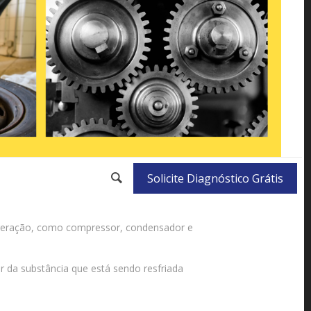
Solicite Diagnóstico Grátis
geração, como compressor, condensador e
r da substância que está sendo resfriada