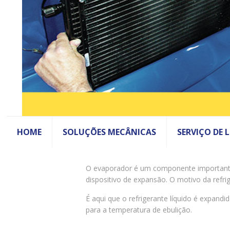
HOME
SOLUÇÕES MECÂNICAS
SERVIÇO DE 
O evaporador é um componente importante
dispositivo de expansão. O motivo da refri
É aqui que o refrigerante líquido é expand
para a temperatura de ebulição.