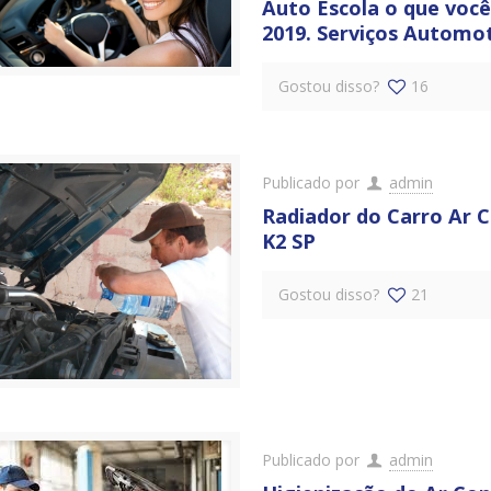
Auto Escola o que você
2019. Serviços Automot
Gostou disso?
16
Publicado por
admin
Radiador do Carro Ar 
K2 SP
Gostou disso?
21
Publicado por
admin