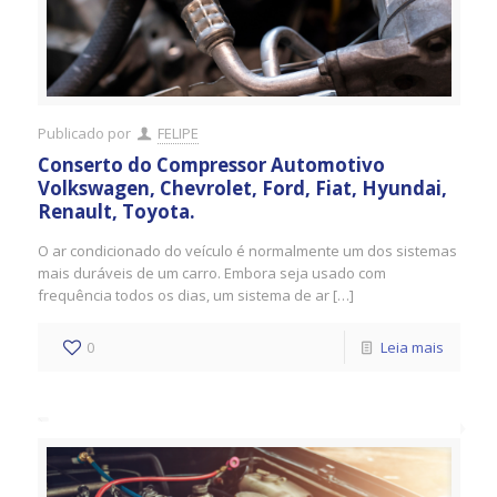
Publicado por
FELIPE
Conserto do Compressor Automotivo
Volkswagen, Chevrolet, Ford, Fiat, Hyundai,
Renault, Toyota.
O ar condicionado do veículo é normalmente um dos sistemas
mais duráveis ​​de um carro. Embora seja usado com
frequência todos os dias, um sistema de ar […]
0
Leia mais