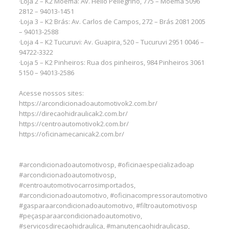
·Loja 2 – K2 Moema: Av. Hélio Pellegrino, 775 – Moema 5096
2812 – 94013-1451
·Loja 3 – K2 Brás: Av. Carlos de Campos, 272 – Brás 2081 2005
– 94013-2588
·Loja 4 – K2 Tucuruvi: Av. Guapira, 520 – Tucuruvi 2951 0046 –
94722-3322
·Loja 5 – K2 Pinheiros: Rua dos pinheiros, 984 Pinheiros 3061
5150 – 94013-2586
Acesse nossos sites:
https://arcondicionadoautomotivok2.com.br/
https://direcaohidraulicak2.com.br/
https://centroautomotivok2.com.br/
https://oficinamecanicak2.com.br/
#arcondicionadoautomotivosp, #oficinaespecializadoap
#arcondicionadoautomotivosp,
#centroautomotivocarrosimportados,
#arcondicionadoautomotivo, #oficinacompressorautomotivo
#gasparaarcondicionadoautomotivo, #filtroautomotivosp
#peçasparaarcondicionadoautomotivo,
#servicosdirecaohidraulica, #manutencaohidraulicasp,