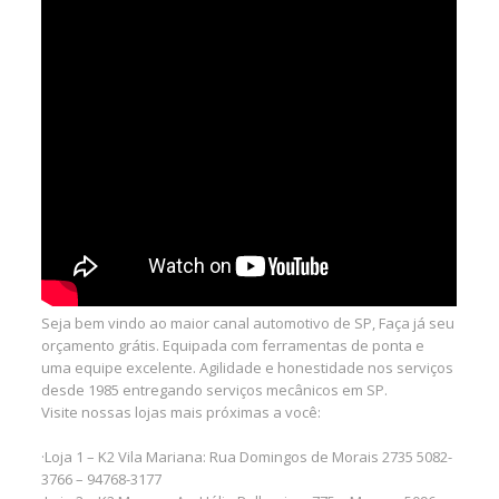
Seja bem vindo ao maior canal automotivo de SP, Faça já seu
orçamento grátis. Equipada com ferramentas de ponta e
uma equipe excelente. Agilidade e honestidade nos serviços
desde 1985 entregando serviços mecânicos em SP.
Visite nossas lojas mais próximas a você:
·Loja 1 – K2 Vila Mariana: Rua Domingos de Morais 2735 5082-
3766 – 94768-3177