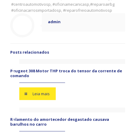
#centroautomotivosp, #oficinamecanicasp,#reparoairbg
#oficinacarrosimportadosp, #reparofreioautomotivosp
admin
Posts relacionados
Peugeot 308 Motor THP troca do tensor da corrente de
comando
Leia mais
Rolamento do amortecedor desgastado causava
barulhos no carro