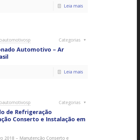
Leia mais
doautomotivosp
Categorias
onado Automotivo – Ar
sil
Leia mais
doautomotivosp
Categorias
lo de Refrigeração
ção Conserto e Instalação em
ivo 2018 – Manutenção Conserto e