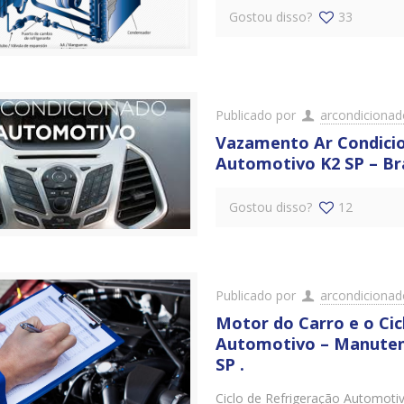
Gostou disso?
33
Publicado por
arcondiciona
Vazamento Ar Condici
Automotivo K2 SP – Bra
Gostou disso?
12
Publicado por
arcondiciona
Motor do Carro e o Cic
Automotivo – Manuten
SP .
Ciclo de Refrigeração Automot