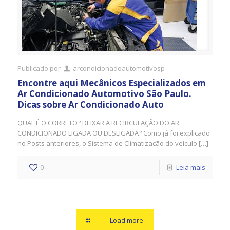
Publicado por
arcondicionadoautomotivosp
Encontre aqui Mecânicos Especializados em
Ar Condicionado Automotivo São Paulo.
Dicas sobre Ar Condicionado Auto
QUAL É O CORRETO? DEIXAR A RECIRCULAÇÃO DO AR
CONDICIONADO LIGADA OU DESLIGADA? Como já foi explicado
no Posts anteriores, o Sistema de Climatização do veículo […]
0
Leia mais
Load more