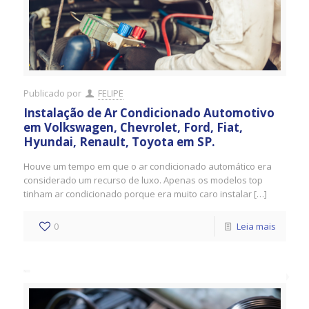
Publicado por
FELIPE
Instalação de Ar Condicionado Automotivo
em Volkswagen, Chevrolet, Ford, Fiat,
Hyundai, Renault, Toyota em SP.
Houve um tempo em que o ar condicionado automático era
considerado um recurso de luxo. Apenas os modelos top
tinham ar condicionado porque era muito caro instalar […]
0
Leia mais