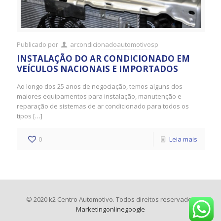
Publicado por
arcondicionadoautomotivosp
INSTALAÇÃO DO AR ​​CONDICIONADO EM
VEÍCULOS NACIONAIS E IMPORTADOS
Ao longo dos 25 anos de negociação, temos alguns dos
maiores equipamentos para instalação, manutenção e
reparação de sistemas de ar condicionado para todos os
tipos […]
0
Leia mais
© 2020 k2 Centro Automotivo. Todos direitos reservados
Marketingonlinegoogle