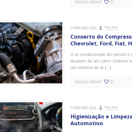
Gostou disso?
0
Publicado por
FELIPE
Conserto do Compress
Chevrolet, Ford, Fiat, 
O ar condicionado do veículo 
duráveis ​​de um carro. Embora 
um sistema de ar […]
Gostou disso?
0
Publicado por
FELIPE
Higienização e Limpez
Automotivo