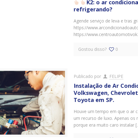
K2: o ar condicio
refrigerando?
Agende serviço de leva e tras gr
https://www.arcondicionadoaut
https://www.centroautomotivok
Gostou disso?
0
Publicado por
FELIPE
Instalação de Ar Cond
Volkswagen, Chevrolet, 
Toyota em SP.
Houve um tempo em que o ar co
um recurso de luxo. Apenas os 
porque era muito caro instalar [