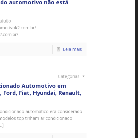
nado automotivo não está
atuito
omotivok2.com.br/
2.com.br/
Leia mais
Categorias
icionado Automotivo em
Ford, Fiat, Hyundai, Renault,
ndicionado automático era considerado
modelos top tinham ar condicionado
…]