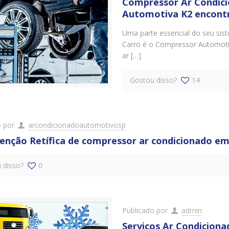
Compressor Ar Condic
Automotiva K2 encontr
Uma parte essencial do seu sist
Carro é o Compressor Automotiv
ar […]
Gostou disso?
14
o por
arcondicionadoautomotivosp
nção Retífica de compressor ar condicionado em
 disso?
0
Publicado por
admin
Serviços Ar Condicion