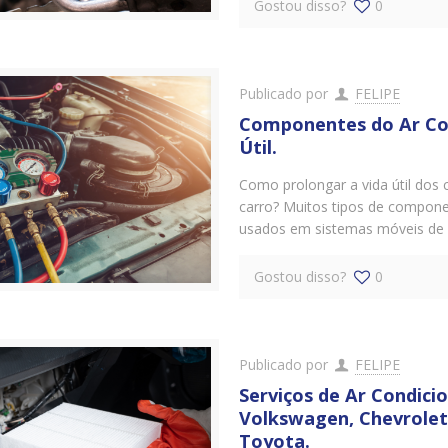
Gostou disso?
0
Publicado por
FELIPE
Componentes do Ar Co
Útil.
Como prolongar a vida útil dos
carro? Muitos tipos de componen
usados ​​em sistemas móveis de 
Gostou disso?
0
Publicado por
FELIPE
Serviços de Ar Condic
Volkswagen, Chevrolet,
Toyota.