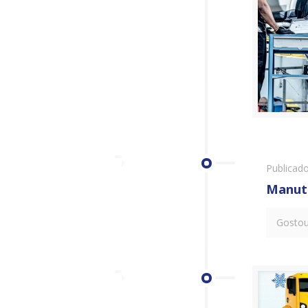
Publicad
Manute
Gostou