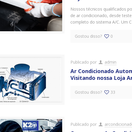
Nossos técnicos qualificados p
de ar condicionado, desde test
completo do sistema A/C. Um C
Gostou disso?
0
Publicado por
admin
Ar Condicionado Autom
Visitando nossa Loja A
Gostou disso?
33
Publicado por
arcondiciona