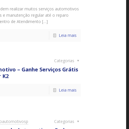
odem realizar muitos serviços automotivos
es e manutenção regular até o reparo
entro de Atendimento […]
Leia mais
Categorias
otivo – Ganhe Serviços Grátis
r K2
Leia mais
doautomotivosp
Categorias