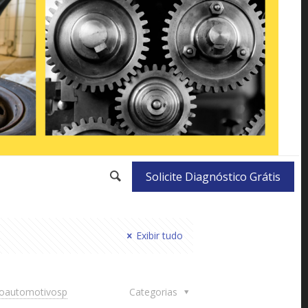
Solicite Diagnóstico Grátis
Exibir tudo
doautomotivosp
Categorias