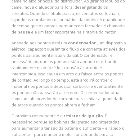
came no eixo principal do distribuidor. Ao girar os lóbulos do
came, mova o atuador para fora, desengatando os
contatos. Quando o lóbulo passa, os contatos se fecham,
ligando os enrolamentos primários da bobina. A quantidade
de tempo que os pontos permanecem fechados é chamada
de
pausa
e é um fator importante na sintonia do motor.
Anexado aos pontos está um
condensador
, um dispositivo
elétrico (capacitor) que limita o fluxo de corrente através dos
pontos para aumentar sua vida útil. O condensador é
necessário porque os pontos estão abrindo e fechando
rapidamente e, ao fazê-lo, a tensão / corrente é
interrompida. Isso causa um arco ou faísca entre os pontos
de contato. Ao longo do tempo, este arco irá corroer o
material nos pontos e depositar carbono, e eventualmente
os pontos não passarão a corrente. O condensador atua
como um absorvedor de corrente para limitar a quantidade
de arcos quando os pontos abrem e fecham.
O próximo componente é o
resistor de ignição
. É
necessário porque as bobinas de ignição são projetadas
para aumentar a tensão da bateria o suficiente – e rápido o
suficiente – para manter o motor funcionando em alta