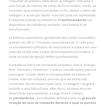
“induzida” do primeiro. Além disso, a voltagem “induzida” é
uma função do número de voltas de fio enroladas, então, se
você tiver duas bobinas enroladas no fio, obterá o dobro da
voltagem, e assim por diante. A tensão pode ser aumentada
e reduzida usando-se indutância.
Transformadores
são
dispositivos de indutância, portanto, uma bobina é um
transformador.
As bobinas automotivas geralmente têm razões secundário-
primário de 200 a 1. Portanto, uma entrada de 12 volts para
os enrolamentos primários de uma bobina resultará em uma
saída de 24.000 volts a partir do enrolamento secundário. É
onde as velas de ignição obtêm sua eletricidade.
A indutância não é um movimento perpétuo, nem é “energia
livre”. Há muitos “howevers” e outras considerações para se
preocupar. O maior deles é a incapacidade da bobina de
manter a tensão induzida, uma vez que ela tenha sido
construída. Em um tempo muito curto, a voltagem “sangrará”,
levando a uma faísca fraca. Além disso, a bobina leva um
tempo finito para aumentar a carga. Esse é o tempo
de
permanência
, normalmente definido como os
graus de
rotação do eixo de comando durante o qual os pontos