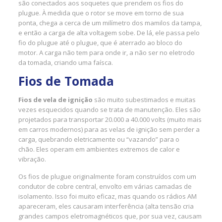
são conectados aos soquetes que prendem os fios do
plugue. À medida que o rotor se move em torno de sua
ponta, chega a cerca de um milímetro dos mamilos da tampa,
e então a carga de alta voltagem sobe. De lá, ele passa pelo
fio do plugue até o plugue, que é aterrado ao bloco do
motor. A carga não tem para onde ir, a não ser no eletrodo
da tomada, criando uma faísca.
Fios de Tomada
Fios de vela de ignição
são muito subestimados e muitas
vezes esquecidos quando se trata de manutenção. Eles são
projetados para transportar 20.000 a 40.000 volts (muito mais
em carros modernos) para as velas de ignição sem perder a
carga, quebrando eletricamente ou “vazando” para o
chão. Eles operam em ambientes extremos de calor e
vibração.
Os fios de plugue originalmente foram construídos com um
condutor de cobre central, envolto em várias camadas de
isolamento. Isso foi muito eficaz, mas quando os rádios AM
apareceram, eles causaram interferência (alta tensão cria
grandes campos eletromagnéticos que, por sua vez, causam