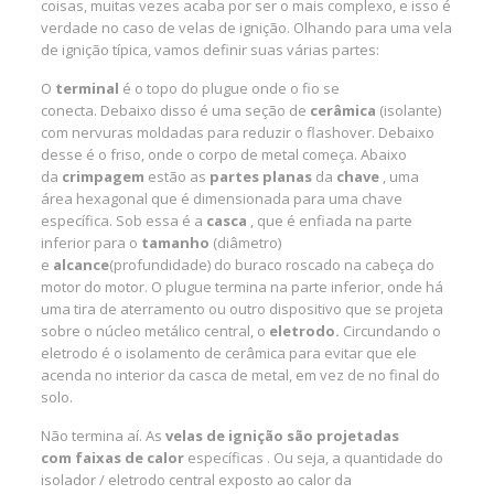
coisas, muitas vezes acaba por ser o mais complexo, e isso é
verdade no caso de velas de ignição. Olhando para uma vela
de ignição típica, vamos definir suas várias partes:
O
terminal
é o topo do plugue onde o fio se
conecta. Debaixo disso é uma seção de
cerâmica
(isolante)
com nervuras moldadas para reduzir o flashover. Debaixo
desse é o friso, onde o corpo de metal começa. Abaixo
da
crimpagem
estão as
partes planas
da
chave
, uma
área hexagonal que é dimensionada para uma chave
específica. Sob essa é a
casca
, que é enfiada na parte
inferior para o
tamanho
(diâmetro)
e
alcance
(profundidade) do buraco roscado na cabeça do
motor do motor. O plugue termina na parte inferior, onde há
uma tira de aterramento ou outro dispositivo que se projeta
sobre o núcleo metálico central, o
eletrodo.
Circundando o
eletrodo é o isolamento de cerâmica para evitar que ele
acenda no interior da casca de metal, em vez de no final do
solo.
Não termina aí. As
velas de ignição são projetadas
com
faixas de calor
específicas . Ou seja, a quantidade do
isolador / eletrodo central exposto ao calor da