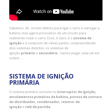
Sabemos do circuito elétrico para ligar o carro e carregar a
bateria, mas agora precisamos de um circuito para
realmente rodar o carro. Esse, é claro, é o
sistema de
ignição
e é composto de várias partes, compreendendo
dois sistemas distintos, os sistemas de
ignição
primário
e
secundário
. Vamos pegar cada um em
ordem …
SISTEMA DE IGNIÇÃO
PRIMÁRIA
O sistema primário consiste no
interruptor de ignição,
enrolamentos primários da bobina, pontos de contato
do distribuidor, condensador, resistor de
ignição
e
relé de partida.