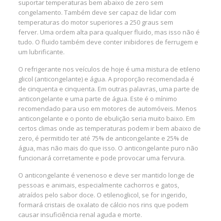
suportar temperaturas bem abaixo de zero sem
congelamento. Também deve ser capaz de lidar com
temperaturas do motor superiores a 250 graus sem
ferver. Uma ordem alta para qualquer fluido, mas isso não é
tudo. O fluido também deve conter inibidores de ferrugem e
um lubrificante.
O refrigerante nos veículos de hoje é uma mistura de etileno
glicol (anticongelante) e água. A proporção recomendada é
de cinquenta e cinquenta. Em outras palavras, uma parte de
anticongelante e uma parte de água. Este é o mínimo
recomendado para uso em motores de automóveis. Menos
anticongelante e o ponto de ebulição seria muito baixo. Em
certos climas onde as temperaturas podem ir bem abaixo de
zero, é permitido ter até 75% de anticongelante e 25% de
água, mas não mais do que isso. O anticongelante puro não
funcionará corretamente e pode provocar uma fervura.
O anticongelante é venenoso e deve ser mantido longe de
pessoas e animais, especialmente cachorros e gatos,
atraídos pelo sabor doce. O etilenoglicol, se for ingerido,
formará cristais de oxalato de cálcio nos rins que podem
causar insuficiência renal aguda e morte.