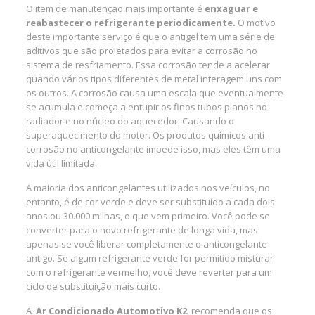
O item de manutenção mais importante é
enxaguar e
reabastecer o refrigerante periodicamente.
O motivo
deste importante serviço é que o antigel tem uma série de
aditivos que são projetados para evitar a corrosão no
sistema de resfriamento. Essa corrosão tende a acelerar
quando vários tipos diferentes de metal interagem uns com
os outros. A corrosão causa uma escala que eventualmente
se acumula e começa a entupir os finos tubos planos no
radiador e no núcleo do aquecedor. Causando o
superaquecimento do motor. Os produtos químicos anti-
corrosão no anticongelante impede isso, mas eles têm uma
vida útil limitada.
A maioria dos anticongelantes utilizados nos veículos, no
entanto, é de cor verde e deve ser substituído a cada dois
anos ou 30.000 milhas, o que vem primeiro. Você pode se
converter para o novo refrigerante de longa vida, mas
apenas se você liberar completamente o anticongelante
antigo. Se algum refrigerante verde for permitido misturar
com o refrigerante vermelho, você deve reverter para um
ciclo de substituição mais curto.
A
Ar Condicionado Automotivo K2
recomenda que os