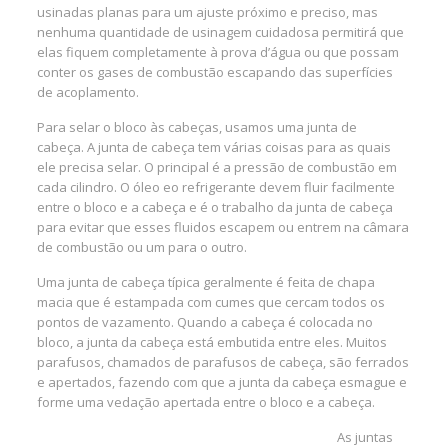
usinadas planas para um ajuste próximo e preciso, mas
nenhuma quantidade de usinagem cuidadosa permitirá que
elas fiquem completamente à prova d’água ou que possam
conter os gases de combustão escapando das superfícies
de acoplamento.
Para selar o bloco às cabeças, usamos uma junta de
cabeça. A junta de cabeça tem várias coisas para as quais
ele precisa selar. O principal é a pressão de combustão em
cada cilindro. O óleo eo refrigerante devem fluir facilmente
entre o bloco e a cabeça e é o trabalho da junta de cabeça
para evitar que esses fluidos escapem ou entrem na câmara
de combustão ou um para o outro.
Uma junta de cabeça típica geralmente é feita de chapa
macia que é estampada com cumes que cercam todos os
pontos de vazamento. Quando a cabeça é colocada no
bloco, a junta da cabeça está embutida entre eles. Muitos
parafusos, chamados de parafusos de cabeça, são ferrados
e apertados, fazendo com que a junta da cabeça esmague e
forme uma vedação apertada entre o bloco e a cabeça.
As juntas