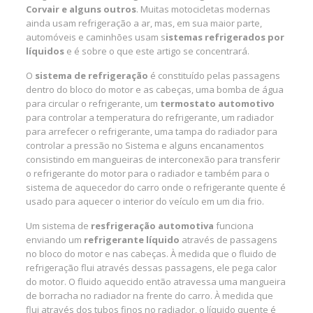
Corvair e alguns outros
. Muitas motocicletas modernas
ainda usam refrigeração a ar, mas, em sua maior parte,
automóveis e caminhões usam s
istemas refrigerados por
líquidos
e é sobre o que este artigo se concentrará.
O
sistema de refrigeração
é constituído pelas passagens
dentro do bloco do motor e as cabeças, uma bomba de água
para circular o refrigerante, um
termostato automotivo
para controlar a temperatura do refrigerante, um radiador
para arrefecer o refrigerante, uma tampa do radiador para
controlar a pressão no Sistema e alguns encanamentos
consistindo em mangueiras de interconexão para transferir
o refrigerante do motor para o radiador e também para o
sistema de aquecedor do carro onde o refrigerante quente é
usado para aquecer o interior do veículo em um dia frio.
Um sistema de
resfrigeração automotiva
funciona
enviando um
refrigerante líquido
através de passagens
no bloco do motor e nas cabeças. À medida que o fluido de
refrigeração flui através dessas passagens, ele pega calor
do motor. O fluido aquecido então atravessa uma mangueira
de borracha no radiador na frente do carro. À medida que
flui através dos tubos finos no radiador, o líquido quente é