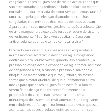
congelação. Esses plugues são discos de aço ou copos que
são pressionados nos orifícios do lado do bloco do motor e
normalmente duram a vida do motor sem problemas. Mas há
uma razão pela qual eles são chamados de conchas
congeladas. Nos primeiros dias, muitas pessoas usavam
água pura em seus motores, geralmente após a substituição
de uma mangueira de explosão ou outro reparo do sistema
de resfriamento. “É verão e vou substituir a água com
anticongelante quando o tempo começar a girar”.
Escusado será dizer que as pessoas são esquecidas e
muitos motores sofreram o destino da água congelando
dentro do bloco. Muitas vezes, quando isso aconteceu, a
pressão da congelação e expansão da água forçou as fichas
de congelação a sair, aliviando a pressão e salvando o
bloqueio do motor contra a queima. (Embora, da mesma
forma que o motor quebrou de qualquer maneira). Outro
motivo para que esses plugues falhassem foi o fato de
serem feitos de aço e se ferrariam facilmente se o
proprietário do veículo não tivesse cuidado com a
manutenção do sistema de resfriamento. O anticongelante
tem inibidores de ferrugem na fórmula para evitar que isso
aconteça, mas esses produtos químicos perderiam seu