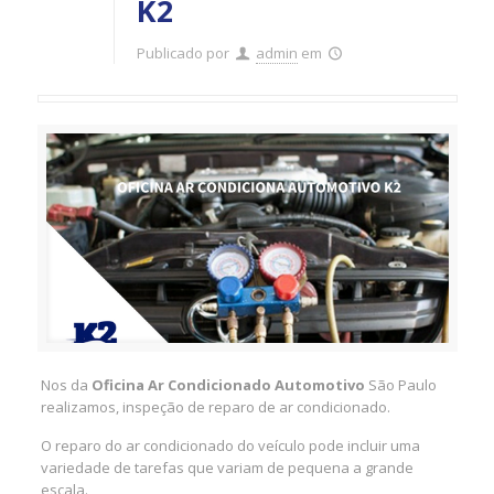
K2
Publicado por
admin
em
Nos da
Oficina Ar Condicionado Automotivo
São Paulo
realizamos, inspeção de reparo de ar condicionado.
O reparo do ar condicionado do veículo pode incluir uma
variedade de tarefas que variam de pequena a grande
escala.