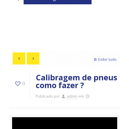
Exibir tudo
Calibragem de pneus
como fazer ?
0
Publicado por
admin
em