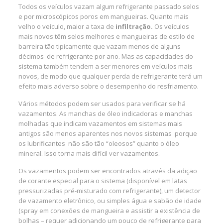
Todos os veículos vazam algum refrigerante passado selos
e por microscópicos poros em mangueiras. Quanto mais
velho o veículo, maior a taxa de
infiltração.
Os veículos
mais novos têm selos melhores e mangueiras de estilo de
barreira tão tipicamente que vazam menos de alguns
décimos de refrigerante por ano. Mas as capacidades do
sistema também tendem a ser menores em veículos mais
novos, de modo que qualquer perda de refrigerante terá um
efeito mais adverso sobre o desempenho do resfriamento.
Vários métodos podem ser usados para verificar se há
vazamentos. As manchas de óleo indicadoras e manchas
molhadas que indicam vazamentos em sistemas mais
antigos são menos aparentes nos novos sistemas porque
os lubrificantes não são tão “oleosos” quanto o óleo
mineral. Isso torna mais difícil ver vazamentos.
Os vazamentos podem ser encontrados através da adição
de corante especial para o sistema (disponível em latas
pressurizadas pré-misturado com refrigerante), um detector
de vazamento eletrônico, ou simples água e sabão de idade
(spray em conexões de mangueira e
assistir
a existência de
bolhas – requer adicionando um pouco de refrigerante para