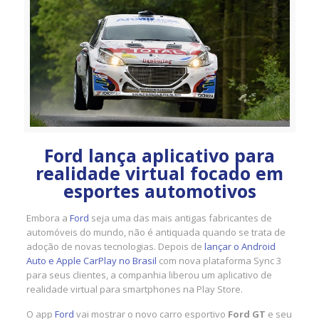
Ford lança aplicativo para
realidade virtual focado em
esportes automotivos
Embora a
Ford
seja uma das mais antigas fabricantes de
automóveis do mundo, não é antiquada quando se trata de
adoção de novas tecnologias. Depois de
lançar o Android
Auto e Apple CarPlay no Brasil
com nova plataforma Sync 3
para seus clientes, a companhia liberou um aplicativo de
realidade virtual para smartphones na Play Store.
O app
Ford
vai mostrar o novo carro esportivo
Ford GT
e seu