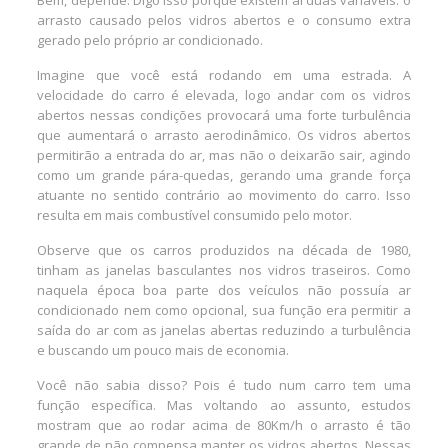
Bem, depende. Digo isso porque existem aí duas variáveis: o
arrasto causado pelos vidros abertos e o consumo extra
gerado pelo próprio ar condicionado.
Imagine que você está rodando em uma estrada. A
velocidade do carro é elevada, logo andar com os vidros
abertos nessas condições provocará uma forte turbulência
que aumentará o arrasto aerodinâmico. Os vidros abertos
permitirão a entrada do ar, mas não o deixarão sair, agindo
como um grande pára-quedas, gerando uma grande força
atuante no sentido contrário ao movimento do carro. Isso
resulta em mais combustível consumido pelo motor.
Observe que os carros produzidos na década de 1980,
tinham as janelas basculantes nos vidros traseiros. Como
naquela época boa parte dos veículos não possuía ar
condicionado nem como opcional, sua função era permitir a
saída do ar com as janelas abertas reduzindo a turbulência
e buscando um pouco mais de economia.
Você não sabia disso? Pois é tudo num carro tem uma
função específica. Mas voltando ao assunto, estudos
mostram que ao rodar acima de 80Km/h o arrasto é tão
grande de não compensa manter os vidros abertos. Nessas