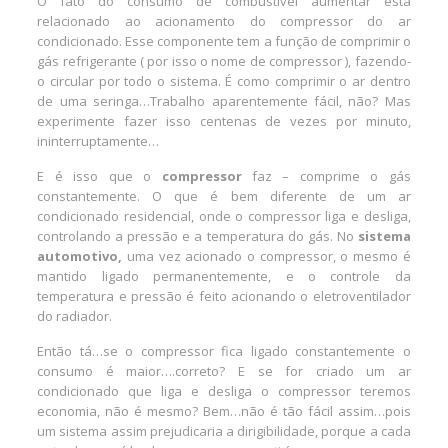
O fato do consumo de combustível aumentar está
relacionado ao acionamento do compressor do ar
condicionado. Esse componente tem a função de comprimir o
gás refrigerante ( por isso o nome de compressor ), fazendo-
o circular por todo o sistema. É como comprimir o ar dentro
de uma seringa…Trabalho aparentemente fácil, não? Mas
experimente fazer isso centenas de vezes por minuto,
ininterruptamente…
E é isso que o
compressor
faz – comprime o gás
constantemente. O que é bem diferente de um ar
condicionado residencial, onde o compressor liga e desliga,
controlando a pressão e a temperatura do gás. No
sistema
automotivo,
uma vez acionado o compressor, o mesmo é
mantido ligado permanentemente, e o controle da
temperatura e pressão é feito acionando o eletroventilador
do radiador.
Então tá…se o compressor fica ligado constantemente o
consumo é maior….correto? E se for criado um ar
condicionado que liga e desliga o compressor teremos
economia, não é mesmo? Bem…não é tão fácil assim…pois
um sistema assim prejudicaria a dirigibilidade, porque a cada