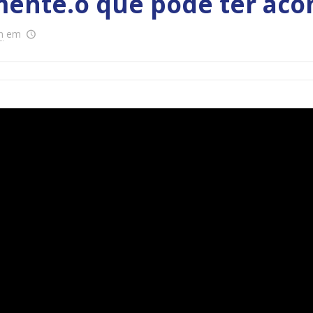
ente.o que pode ter acon
n
em