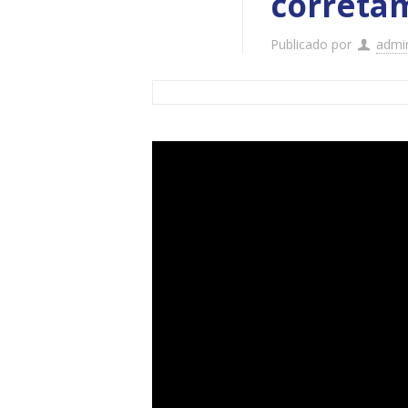
corretam
Publicado por
admi