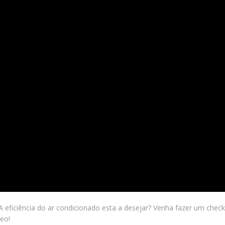
 A eficiência do ar condicionado esta a desejar? Venha fazer um ch
eo!