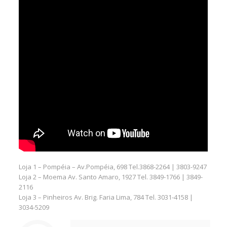
Loja 1 – Pompéia – Av.Pompéia, 698 Tel.3868-2264 | 3803-9247
Loja 2 – Moema Av. Santo Amaro, 1927 Tel. 3849-1766 | 3849-
2116
Loja 3 – Pinheiros Av. Brig. Faria Lima, 784 Tel. 3031-4158 |
3034-5209