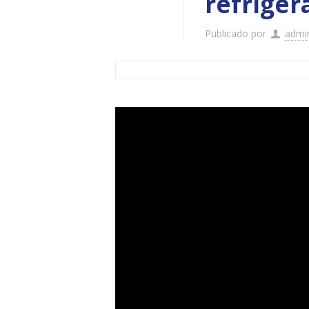
refrige
Publicado por
admi