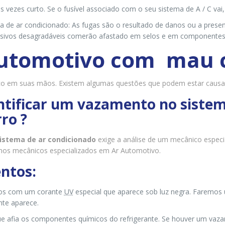
às vezes curto. Se o fusível associado com o seu sistema de A / C vai,
a de ar condicionado: As fugas são o resultado de danos ou a pres
rrosivos desagradáveis comerão afastado em selos e em componente
Automotivo com mau 
co em suas mãos. Existem algumas questões que podem estar causan
ntificar um vazamento no sistem
ro ?
istema de ar condicionado
exige a análise de um mecânico especi
mos mecânicos especializados em Ar Automotivo.
ntos:
ados com um corante
UV
especial que aparece sob luz negra. Faremos 
nte aparece.
que afia os componentes químicos do refrigerante. Se houver um vazam