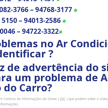
082-3766 – 94768-3177
 5150 – 94013-2586
0046 – 94722-3322
roblemas no Ar Condic
entificar ?
z de advertência do 
ara um problema de A
 do Carro?
m Centros de Informações de Driver (
DIC
) que podem exibir o statu
informações.