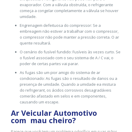
evaporador. Com a válvula obstruída, o refrigerante
começa a congelar completamente a válvula se houver
umidade.
Engrenagem defeituosa do compressor: Se a
embreagem não estiver a trabalhar com o compressor,
o compressor não pode manter a pressão correta. O ar
quente resultará.
O cenário do fusível fundido: Fusíveis às vezes curto. Se
o fusível associado com o seu sistema de A / C vai, o
poder de certas partes vai parar.
As fugas são um pior amigo do sistema de ar
condicionado: As fugas são o resultado de danos ou a
presença de umidade. Quando a umidade ea mistura
do refrigerant, os ácidos corrosivos desagradáveis
comerão afastado em selos e em componentes,
causando um escape.
Ar Veicular Automotivo
com mau cheiro?
Parece que você tem um problema odorífico em suas mãos.