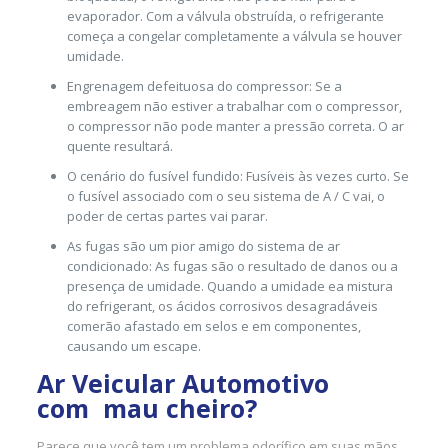
evaporador. Com a válvula obstruída, o refrigerante
começa a congelar completamente a válvula se houver
umidade.
Engrenagem defeituosa do compressor: Se a
embreagem não estiver a trabalhar com o compressor,
o compressor não pode manter a pressão correta. O ar
quente resultará.
O cenário do fusível fundido: Fusíveis às vezes curto. Se
o fusível associado com o seu sistema de A / C vai, o
poder de certas partes vai parar.
As fugas são um pior amigo do sistema de ar
condicionado: As fugas são o resultado de danos ou a
presença de umidade. Quando a umidade ea mistura
do refrigerant, os ácidos corrosivos desagradáveis
comerão afastado em selos e em componentes,
causando um escape.
Ar Veicular Automotivo
com mau cheiro?
Parece que você tem um problema odorífico em suas mãos.