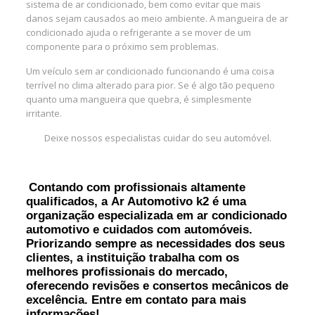
sistema de ar condicionado, bem como evitar que mais
danos sejam causados ao meio ambiente. A mangueira de ar
condicionado ajuda o refrigerante a se mover de um
componente para o próximo sem problemas.
Um veículo sem ar condicionado funcionando é uma coisa
terrível no clima alterado para pior. Se é algo tão pequeno
quanto uma mangueira que quebra, é simplesmente
irritante.
Deixe nossos especialistas cuidar do seu automóvel.
Contando com profissionais altamente
qualificados, a Ar Automotivo k2 é uma
organização especializada em ar condicionado
automotivo e cuidados com automóveis.
Priorizando sempre as necessidades dos seus
clientes, a instituição trabalha com os
melhores profissionais do mercado,
oferecendo revisões e consertos mecânicos de
excelência. Entre em contato para mais
informações!