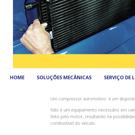
HOME
SOLUÇÕES MECÂNICAS
SERVIÇO DE 
Um compressor automotivo é um dispositiv
Não é um equipamento necessário em carro
feito pelo motor, resultando na possibil
combustível do veículo.