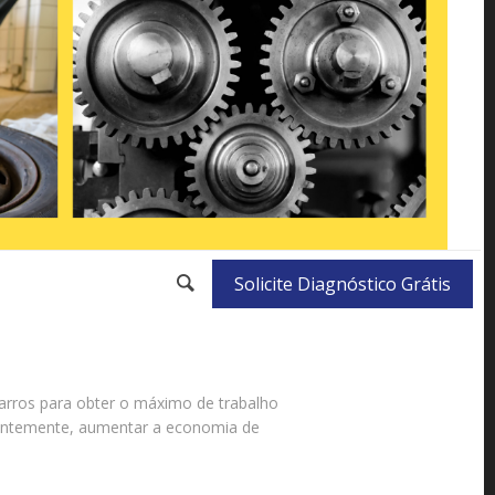
Solicite Diagnóstico Grátis
rros para obter o máximo de trabalho
quentemente, aumentar a economia de