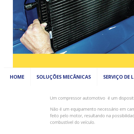
HOME
SOLUÇÕES MECÂNICAS
SERVIÇO DE 
Um compressor automotivo é um dispositi
Não é um equipamento necessário em carro
feito pelo motor, resultando na possibil
combustível do veículo.