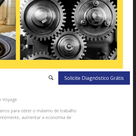
Solicite Diagnóstico Grátis
o Voyage
rros para obter o máximo de trabalho
quentemente, aumentar a economia de