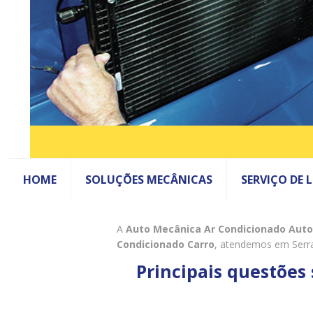
HOME
SOLUÇÕES MECÂNICAS
SERVIÇO DE 
A
Auto Mecânica Ar Condicionado Aut
Condicionado Carro
, atendemos em Serra
Principais questões