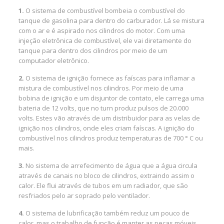
1.
O sistema de combustível bombeia o combustível do
tanque de gasolina para dentro do carburador. Lá se mistura
com o ar e é aspirado nos cilindros do motor. Com uma
injeção eletrônica de combustível, ele vai diretamente do
tanque para dentro dos cilindros por meio de um
computador eletrônico.
2.
O sistema de ignição fornece as faíscas para inflamar a
mistura de combustível nos cilindros. Por meio de uma
bobina de ignição e um disjuntor de contato, ele carrega uma
bateria de 12 volts, que no turn produz pulsos de 20.000
volts. Estes vão através de um distribuidor para as velas de
ignição nos cilindros, onde eles criam faíscas. A ignição do
combustível nos cilindros produz temperaturas de 700 ° C ou
mais.
3.
No sistema de arrefecimento de água que a água circula
através de canais no bloco de cilindros, extraindo assim o
calor. Ele flui através de tubos em um radiador, que são
resfriados pelo ar soprado pelo ventilador.
4.
O sistema de lubrificação também reduz um pouco de
calor, mas o trabalho de função é manter as peças móveis