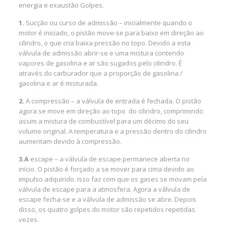
energia e exaustão Golpes.
1.
Sucção ou curso de admissão – inicialmente quando o
motor é iniciado, o pistão move-se para baixo em direção ao
cilindro, o que cria baixa pressão no topo. Devido a esta
válvula de admissão abrir-se e uma mistura contendo
vapores de gasolina e ar são sugados pelo cilindro. É
através do carburador que a proporção de gasolina /
gasolina e ar é misturada.
2.
A compressão – a válvula de entrada é fechada. O pistão
agora se move em direção ao topo do cilindro, comprimindo
assim a mistura de combustível para um décimo do seu
volume original. A temperatura e a pressão dentro do cilindro
aumentam devido à compressão.
3.A
escape – a válvula de escape permanece aberta no
início. O pistão é forçado a se mover para cima devido ao
impulso adquirido. Isso faz com que os gases se movam pela
válvula de escape para a atmosfera. Agora a válvula de
escape fecha-se e a válvula de admissão se abre. Depois
disso, os quatro golpes do motor são repetidos repetidas
vezes.